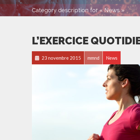
Category description for « News »
L’EXERCICE QUOTIDI
23 novembre 2015
mmnd
News