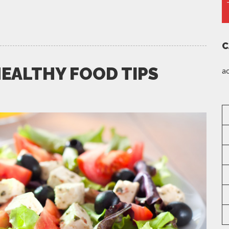
C
HEALTHY FOOD TIPS
a