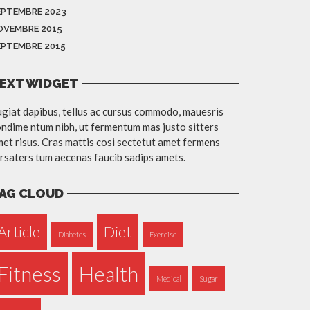
EPTEMBRE 2023
OVEMBRE 2015
EPTEMBRE 2015
EXT WIDGET
giat dapibus, tellus ac cursus commodo, mauesris
ndime ntum nibh, ut fermentum mas justo sitters
et risus. Cras mattis cosi sectetut amet fermens
rsaters tum aecenas faucib sadips amets.
AG CLOUD
Article
Diet
Diabetes
Exercise
Fitness
Health
Medical
Sugar