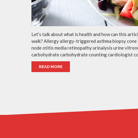
Let’s talk about what is health and how can this arti
walk? Allergy allergy-triggered asthma biopsy cone 
node otitis media retinopathy urinalysis urine vitr
carbohydrate carbohydrate counting cardiologist c
READ MORE