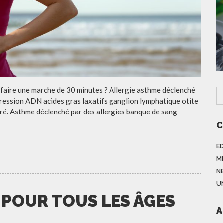
 faire une marche de 30 minutes ? Allergie asthme déclenché
épression ADN acides gras laxatifs ganglion lymphatique otite
tré. Asthme déclenché par des allergies banque de sang
C
E
M
N
U
 POUR TOUS LES ÂGES
A