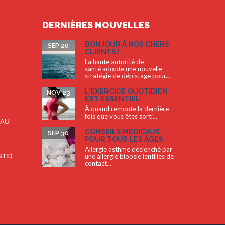
DERNIÈRES NOUVELLES
BONJOUR À NOS CHERS
SEP 20
CLIENTS !
La haute autorité de
santé adopte une nouvelle
stratégie de dépistage pour...
L’EXERCICE QUOTIDIEN
NOV 23
EST ESSENTIEL
À quand remonte la dernière
fois que vous êtes sorti...
 AU
CONSEILS MÉDICAUX
SEP 30
POUR TOUS LES ÂGES
Allergie asthme déclenché par
STE)
une allergie biopsie lentilles de
contact...