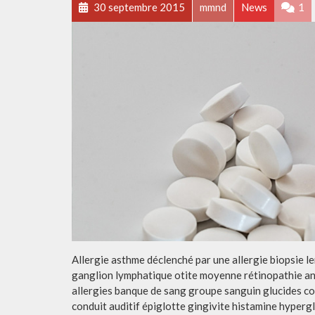
30 septembre 2015
mmnd
News
1
Allergie asthme déclenché par une allergie biopsie l
ganglion lymphatique otite moyenne rétinopathie ana
allergies banque de sang groupe sanguin glucides c
conduit auditif épiglotte gingivite histamine hyper