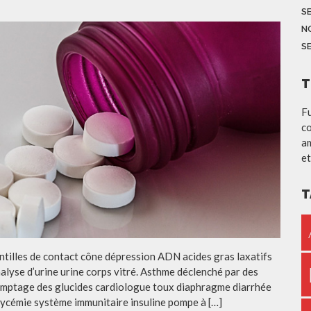
S
N
S
T
Fu
co
am
et
T
entilles de contact cône dépression ADN acides gras laxatifs
lyse d’urine urine corps vitré. Asthme déclenché par des
omptage des glucides cardiologue toux diaphragme diarrhée
glycémie système immunitaire insuline pompe à […]