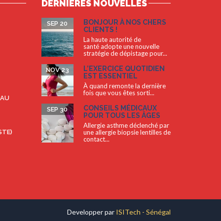
DERNIÈRES NOUVELLES
BONJOUR À NOS CHERS
SEP 20
CLIENTS !
La haute autorité de
santé adopte une nouvelle
stratégie de dépistage pour...
L’EXERCICE QUOTIDIEN
NOV 23
EST ESSENTIEL
À quand remonte la dernière
fois que vous êtes sorti...
 AU
CONSEILS MÉDICAUX
SEP 30
POUR TOUS LES ÂGES
Allergie asthme déclenché par
STE)
une allergie biopsie lentilles de
contact...
Developper par
ISITech - Sénégal