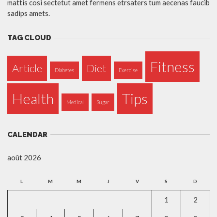
mattis cosi sectetut amet fermens etrsaters tum aecenas faucib
sadips amets.
TAG CLOUD
Fitness
Article
Diet
Diabetes
Exercise
Health
Tips
Medical
Sugar
CALENDAR
août 2026
L
M
M
J
V
S
D
1
2